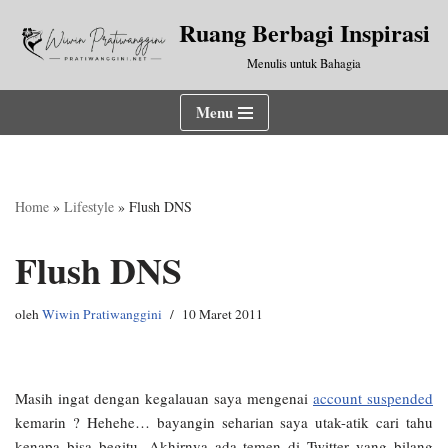
Ruang Berbagi Inspirasi
Lompat
Menulis untuk Bahagia
ke
konten
Menu
Home
»
Lifestyle
»
Flush DNS
Flush DNS
oleh
Wiwin Pratiwanggini
10 Maret 2011
Masih ingat dengan kegalauan saya mengenai
account suspended
kemarin ? Hehehe… bayangin seharian saya utak-atik cari tahu
kenapa bisa begitu. Akhirnya ada temen di Twitter yang bilang