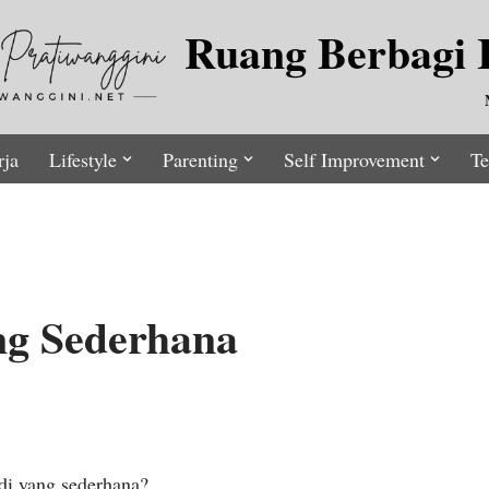
Ruang Berbagi I
rja
Lifestyle
Parenting
Self Improvement
Te
ng Sederhana
adi yang sederhana?