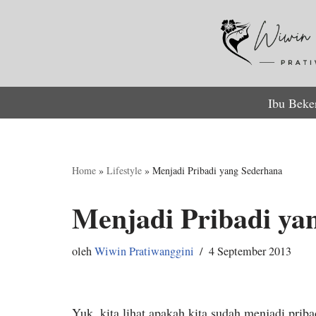
Lompat
ke
konten
Ibu Beke
Home
»
Lifestyle
»
Menjadi Pribadi yang Sederhana
Menjadi Pribadi ya
oleh
Wiwin Pratiwanggini
4 September 2013
Yuk, kita lihat apakah kita sudah menjadi prib