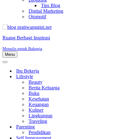
Tips Blog
Digital Marketing
Otomotif
Ruang Berbagi Inspirasi
Menulis untuk Bahagia
Menu
Menu
Navigasi
Menu
Navigasi
Ibu Bekerja
Lifestyle
Beauty
Berita Keluarga
Buku
Kesehatan
Keuangan
Kuliner
Lingkungan
Traveling
Parenting
Pendidikan
Self Improvement