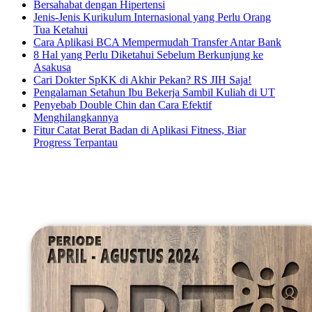
Bersahabat dengan Hipertensi
Jenis-Jenis Kurikulum Internasional yang Perlu Orang
Tua Ketahui
Cara Aplikasi BCA Mempermudah Transfer Antar Bank
8 Hal yang Perlu Diketahui Sebelum Berkunjung ke
Asakusa
Cari Dokter SpKK di Akhir Pekan? RS JIH Saja!
Pengalaman Setahun Ibu Bekerja Sambil Kuliah di UT
Penyebab Double Chin dan Cara Efektif
Menghilangkannya
Fitur Catat Berat Badan di Aplikasi Fitness, Biar
Progress Terpantau