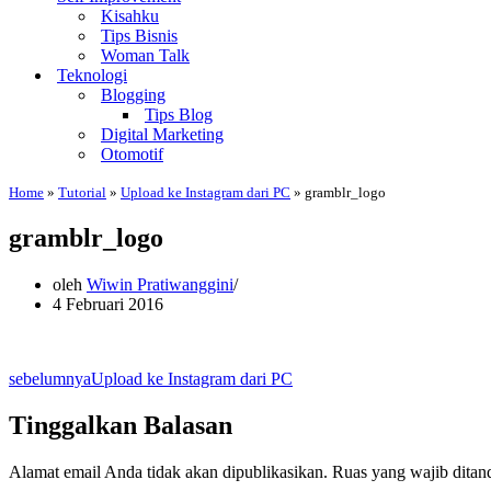
Kisahku
Tips Bisnis
Woman Talk
Teknologi
Blogging
Tips Blog
Digital Marketing
Otomotif
Home
»
Tutorial
»
Upload ke Instagram dari PC
»
gramblr_logo
gramblr_logo
oleh
Wiwin Pratiwanggini
4 Februari 2016
sebelumnya
Upload ke Instagram dari PC
Tinggalkan Balasan
Alamat email Anda tidak akan dipublikasikan.
Ruas yang wajib ditan