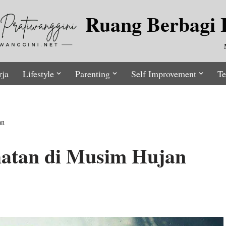
Ruang Berbagi I
rja
Lifestyle
Parenting
Self Improvement
Te
an
hatan di Musim Hujan