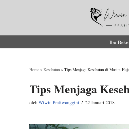
Lompat
ke
konten
Ibu Beke
Home
»
Kesehatan
»
Tips Menjaga Kesehatan di Musim Huj
Tips Menjaga Kese
oleh
Wiwin Pratiwanggini
22 Januari 2018