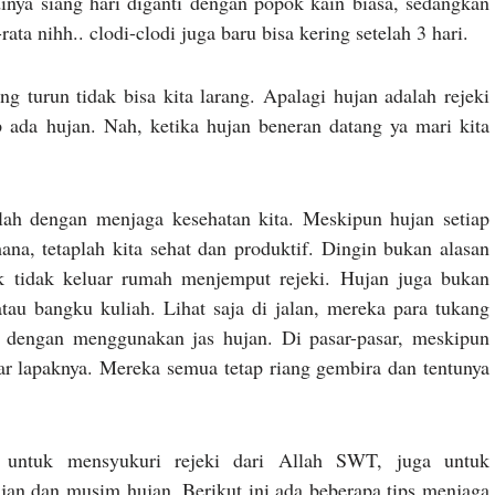
inya siang hari diganti dengan popok kain biasa, sedangkan
ta nihh.. clodi-clodi juga baru bisa kering setelah 3 hari.
g turun tidak bisa kita larang. Apalagi hujan adalah rejeki
 ada hujan. Nah, ketika hujan beneran datang ya mari kita
lah dengan menjaga kesehatan kita. Meskipun hujan setiap
na, tetaplah kita sehat dan produktif. Dingin bukan alasan
k tidak keluar rumah menjemput rejeki. Hujan juga bukan
tau bangku kuliah. Lihat saja di jalan, mereka para tukang
i dengan menggunakan jas hujan. Di pasar-pasar, meskipun
lar lapaknya. Mereka semua tetap riang gembira dan tentunya
 untuk mensyukuri rejeki dari Allah SWT, juga untuk
an dan musim hujan. Berikut ini ada beberapa tips menjaga