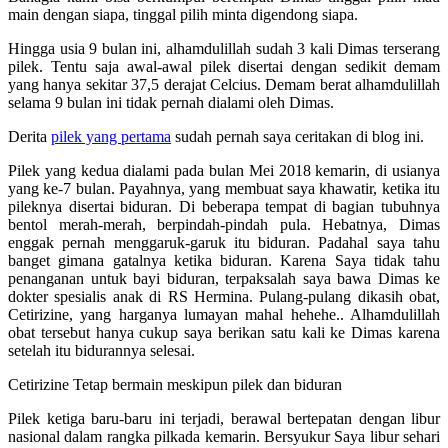
main dengan siapa, tinggal pilih minta digendong siapa.
Hingga usia 9 bulan ini, alhamdulillah sudah 3 kali Dimas terserang
pilek. Tentu saja awal-awal pilek disertai dengan sedikit demam
yang hanya sekitar 37,5 derajat Celcius. Demam berat alhamdulillah
selama 9 bulan ini tidak pernah dialami oleh Dimas.
Derita
pilek yang pertama
sudah pernah saya ceritakan di blog ini.
Pilek yang kedua dialami pada bulan Mei 2018 kemarin, di usianya
yang ke-7 bulan. Payahnya, yang membuat saya khawatir, ketika itu
pileknya disertai biduran. Di beberapa tempat di bagian tubuhnya
bentol merah-merah, berpindah-pindah pula. Hebatnya, Dimas
enggak pernah menggaruk-garuk itu biduran. Padahal saya tahu
banget gimana gatalnya ketika biduran. Karena Saya tidak tahu
penanganan untuk bayi biduran, terpaksalah saya bawa Dimas ke
dokter spesialis anak di RS Hermina. Pulang-pulang dikasih obat,
Cetirizine, yang harganya lumayan mahal hehehe.. Alhamdulillah
obat tersebut hanya cukup saya berikan satu kali ke Dimas karena
setelah itu bidurannya selesai.
Cetirizine Tetap bermain meskipun pilek dan biduran
Pilek ketiga baru-baru ini terjadi, berawal bertepatan dengan libur
nasional dalam rangka pilkada kemarin. Bersyukur Saya libur sehari