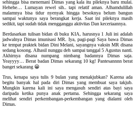
sehingga bisa menemani Dimas yang kala itu pileknya baru mulai.
Hehehe… Lumayan rewel sih.. tapi relatif aman. Alhamdulillah
malamnya bisa tidur nyenyak hingga besoknya belum bangun
sampai waktunya saya berangkat kerja. Saat ini pileknya masih
sedikit, tapi sudah tidak mengganggu aktivitas Dan keceriaannya.
Berdasarkan tulisan bidan di buku KIA, harusnya 1 Juli ini adalah
jadwalnya Dimas imunisasi MR. Iya, pagi-pagi Saya bawa Dimas
ke tempat praktek bidan Dini Melani, sayangnya vaksin MR disana
sedang kosong. Alhasil nunggu deh sampai tanggal 5 Agustus nanti.
Akhirnya disana numpang nimbang badannya Dimas saja.
Yeayyyy… Berat badan Dimas sekarang 10 kg! Pantesannnn berat
banget sekarang 😀
Trus, kenapa saya tulis 9 bulan yang menakjubkan? Karena ada
begitu banyak hal pada diri Dimas yang membuat saya takjub.
Mungkin karena kali ini saya mengasuh sendiri atas bayi saya
daripada ketika punya anak pertama. Sehingga sekarang saya
melihat sendiri perkembangan-perkembangan yang dialami oleh
Dimas.