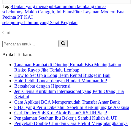
Tag:
9 bulan yang menakjubkan
tumbuh kembang dimas
sebelumnya
Makin Canggih, Ini Fitur-Fitur Layanan Modern Buat
Pecinta PT KAI
selanjutnya
Liburan yang Sarat Kegiatan
Cari:
Pencarian
untuk...
Artikel Terbaru:
Tanaman Rambat di Dinding Rumah Bisa Meningkatkan
Risiko Rayap Jika Terlalu Lembap
How to Set Up a Long-Term Rental Budget in Bali
Haid Lebih Lancar dengan Hindari Minuman Ini!
Bersahabat dengan Hipertensi
Jenis-Jenis Kurikulum Internasional yang Perlu Orang Tua
Ketahui
Cara Aplikasi BCA Mempermudah Transfer Antar Bank
8 Hal yang Perlu Diketahui Sebelum Berkunjung ke Asakusa
Cari Dokter SpKK di Akhir Pekan? RS JIH Saja!
Pengalaman Setahun Ibu Bekerja Sambil Kuliah di UT
Penyebab Double Chin dan Cara Efektif Menghilangkannya