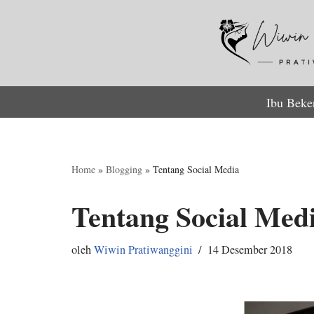
Lompat
ke
konten
Ibu Beke
Home
»
Blogging
»
Tentang Social Media
Tentang Social Med
oleh
Wiwin Pratiwanggini
14 Desember 2018