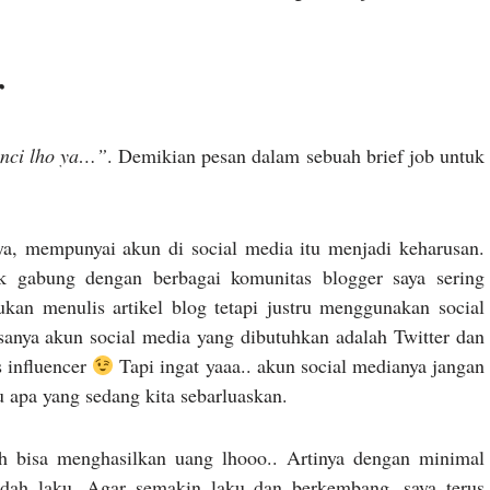
r
unci lho ya…”
. Demikian pesan dalam sebuah brief job untuk
a, mempunyai akun di social media itu menjadi keharusan.
k gabung dengan berbagai komunitas blogger saya sering
an menulis artikel blog tetapi justru menggunakan social
sanya akun social media yang dibutuhkan adalah Twitter dan
s influencer
Tapi ingat yaaa.. akun social medianya jangan
u apa yang sedang kita sebarluaskan.
ah bisa menghasilkan uang lhooo.. Artinya dengan minimal
sudah laku. Agar semakin laku dan berkembang, saya terus