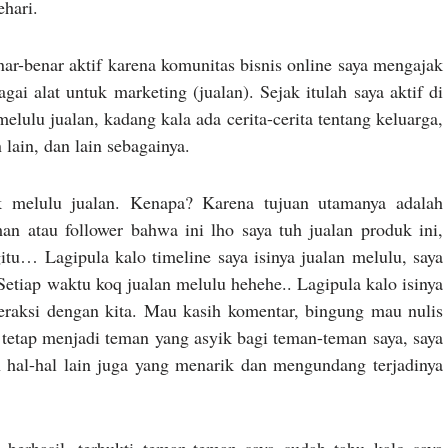
ehari.
ar-benar aktif karena komunitas bisnis online saya mengajak
i alat untuk marketing (jualan). Sejak itulah saya aktif di
melulu jualan, kadang kala ada cerita-cerita tentang keluarga,
lain, dan lain sebagainya.
dak melulu jualan. Kenapa? Karena tujuan utamanya adalah
n atau follower bahwa ini lho saya tuh jualan produk ini,
itu… Lagipula kalo timeline saya isinya jualan melulu, saya
etiap waktu koq jualan melulu hehehe.. Lagipula kalo isinya
eraksi dengan kita. Mau kasih komentar, bingung mau nulis
tetap menjadi teman yang asyik bagi teman-teman saya, saya
 hal-hal lain juga yang menarik dan mengundang terjadinya