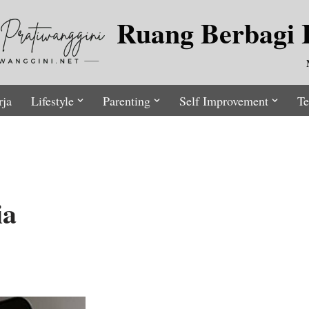
Ruang Berbagi I
rja
Lifestyle
Parenting
Self Improvement
Te
ia