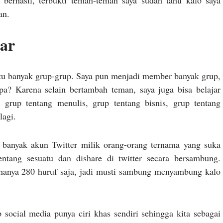
 berhasil, terbukti teman-teman saya sudah tahu kalo saya
an.
jar
itu banyak grup-grup. Saya pun menjadi member banyak grup,
a? Karena selain bertambah teman, saya juga bisa belajar
a grup tentang menulis, grup tentang bisnis, grup tentang
lagi.
a banyak akun Twitter milik orang-orang ternama yang suka
tang sesuatu dan dishare di twitter secara bersambung.
i hanya 280 huruf saja, jadi musti sambung menyambung kalo
 social media punya ciri khas sendiri sehingga kita sebagai