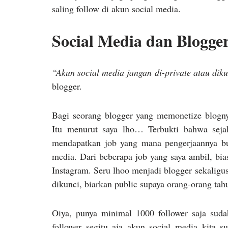
saling follow di akun social media.
Social Media dan Blogge
“Akun social media jangan di-private atau dik
blogger.
Bagi seorang blogger yang memonetize blogny
Itu menurut saya lho… Terbukti bahwa seja
mendapatkan job yang mana pengerjaannya buk
media. Dari beberapa job yang saya ambil, bia
Instagram. Seru lhoo menjadi blogger sekaligu
dikunci, biarkan public supaya orang-orang tah
Oiya, punya minimal 1000 follower saja sud
follower segitu aja akun social media kita 