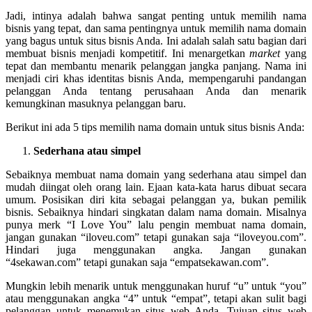
Jadi, intinya adalah bahwa sangat penting untuk memilih nama
bisnis yang tepat, dan sama pentingnya untuk memilih nama domain
yang bagus untuk situs bisnis Anda. Ini adalah salah satu bagian dari
membuat bisnis menjadi kompetitif. Ini menargetkan
market
yang
tepat dan membantu menarik pelanggan jangka panjang. Nama ini
menjadi ciri khas identitas bisnis Anda, mempengaruhi pandangan
pelanggan Anda tentang perusahaan Anda dan menarik
kemungkinan masuknya pelanggan baru.
Berikut ini ada 5 tips memilih nama domain untuk situs bisnis Anda:
Sederhana atau simpel
Sebaiknya membuat nama domain yang sederhana atau simpel dan
mudah diingat oleh orang lain. Ejaan kata-kata harus dibuat secara
umum. Posisikan diri kita sebagai pelanggan ya, bukan pemilik
bisnis. Sebaiknya hindari singkatan dalam nama domain. Misalnya
punya merk “I Love You” lalu pengin membuat nama domain,
jangan gunakan “iloveu.com” tetapi gunakan saja “iloveyou.com”.
Hindari juga menggunakan angka. Jangan gunakan
“4sekawan.com” tetapi gunakan saja “empatsekawan.com”.
Mungkin lebih menarik untuk menggunakan huruf “u” untuk “you”
atau menggunakan angka “4” untuk “empat”, tetapi akan sulit bagi
pelanggan untuk menemukan situs web Anda. Tujuan situs web