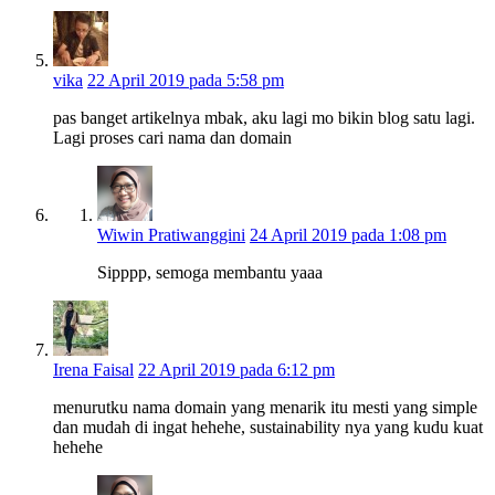
vika
22 April 2019 pada 5:58 pm
pas banget artikelnya mbak, aku lagi mo bikin blog satu lagi.
Lagi proses cari nama dan domain
Wiwin Pratiwanggini
24 April 2019 pada 1:08 pm
Sipppp, semoga membantu yaaa
Irena Faisal
22 April 2019 pada 6:12 pm
menurutku nama domain yang menarik itu mesti yang simple
dan mudah di ingat hehehe, sustainability nya yang kudu kuat
hehehe