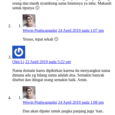
orang dan masih nyambung sama bisnisnya ya mba. Makasih
untuk tipsnya 🙂
Wiwin Pratiwanggini
24 April 2019 pada 1:07 pm
Yessss, tepat sekali 🙂
Okti Li
22 April 2019 pada 5:22 pm
Nama domain harus dipikirkan karena itu menyangkut nama
dimana ada yg bilang nama adalah doa. Semakin banyak
disebut dan diingat orang semakin baik. Amin.
Wiwin Pratiwanggini
24 April 2019 pada 1:08 pm
Dan akan dipake untuk jangka panjang juga ‘kan..