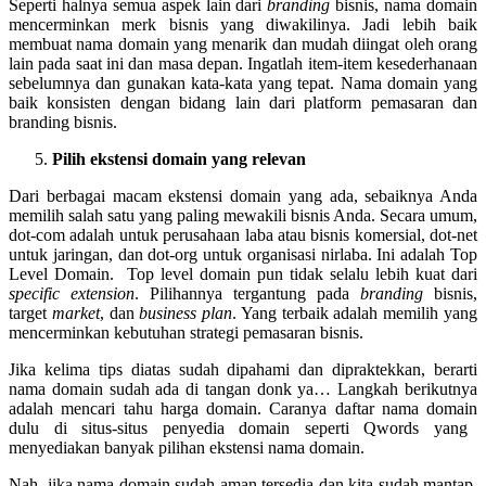
Seperti halnya semua aspek lain dari
branding
bisnis, nama domain
mencerminkan merk bisnis yang diwakilinya. Jadi lebih baik
membuat nama domain yang menarik dan mudah diingat oleh orang
lain pada saat ini dan masa depan. Ingatlah item-item kesederhanaan
sebelumnya dan gunakan kata-kata yang tepat. Nama domain yang
baik konsisten dengan bidang lain dari platform pemasaran dan
branding bisnis.
Pilih ekstensi domain yang relevan
Dari berbagai macam ekstensi domain yang ada, sebaiknya Anda
memilih salah satu yang paling mewakili bisnis Anda. Secara umum,
dot-com adalah untuk perusahaan laba atau bisnis komersial, dot-net
untuk jaringan, dan dot-org untuk organisasi nirlaba. Ini adalah Top
Level Domain. Top level domain pun tidak selalu lebih kuat dari
specific
extension
. Pilihannya tergantung pada
branding
bisnis,
target
market
, dan
business
plan
. Yang terbaik adalah memilih yang
mencerminkan kebutuhan strategi pemasaran bisnis.
Jika kelima tips diatas sudah dipahami dan dipraktekkan, berarti
nama domain sudah ada di tangan donk ya… Langkah berikutnya
adalah mencari tahu harga domain. Caranya
daftar nama domain
dulu di situs-situs penyedia domain seperti Qwords yang
menyediakan banyak pilihan ekstensi nama domain.
Nah, jika nama domain sudah aman tersedia dan kita sudah mantap,