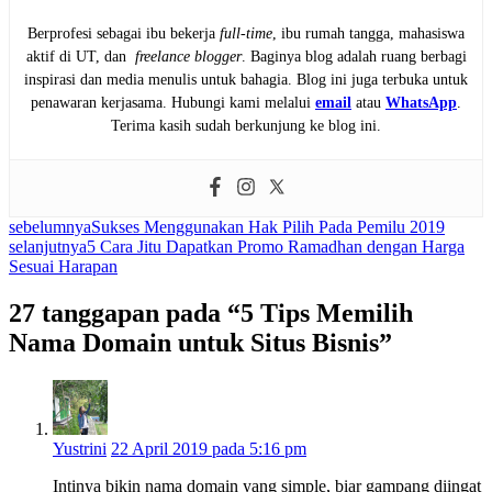
Berprofesi sebagai ibu bekerja
full-time
, ibu rumah tangga, mahasiswa
aktif di UT, dan
freelance blogger
. Baginya blog adalah ruang berbagi
inspirasi dan media menulis untuk bahagia. Blog ini juga terbuka untuk
penawaran kerjasama. Hubungi kami melalui
email
atau
WhatsApp
.
Terima kasih sudah berkunjung ke blog ini.
sebelumnya
Sukses Menggunakan Hak Pilih Pada Pemilu 2019
selanjutnya
5 Cara Jitu Dapatkan Promo Ramadhan dengan Harga
Sesuai Harapan
27 tanggapan pada “5 Tips Memilih
Nama Domain untuk Situs Bisnis”
Yustrini
22 April 2019 pada 5:16 pm
Intinya bikin nama domain yang simple, biar gampang diingat