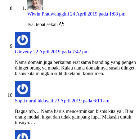
Wiwin Pratiwanggini
24 April 2019 pada 1:08 pm
Iya, tepat sekali 🙂
Gioveny
22 April 2019 pada 7:42 pm
Nama domain juga berkaitan erat sama branding yang pengen
diinget orang ya mbak. Kalau nama domainnya susah diinget,
bisnis kita mungkin sulit diketahui konsumen.
Sapti nurul hidayati
23 April 2019 pada 6:19 am
Bagus mb… Nama harus mencerminkan bisnis kita ya.. Biar
orang mudah ingat dan tidak gampang lupa. Makasih untuk
tipsnya….