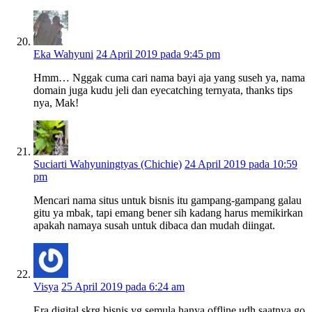
Eka Wahyuni
24 April 2019 pada 9:45 pm
Hmm… Nggak cuma cari nama bayi aja yang suseh ya, nama
domain juga kudu jeli dan eyecatching ternyata, thanks tips
nya, Mak!
Suciarti Wahyuningtyas (Chichie)
24 April 2019 pada 10:59
pm
Mencari nama situs untuk bisnis itu gampang-gampang galau
gitu ya mbak, tapi emang bener sih kadang harus memikirkan
apakah namaya susah untuk dibaca dan mudah diingat.
Visya
25 April 2019 pada 6:24 am
Era digital skrg bisnis yg semula hanya offline udh saatnya go