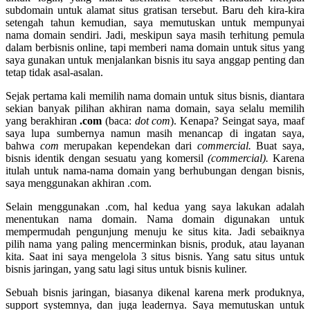
subdomain untuk alamat situs gratisan tersebut. Baru deh kira-kira
setengah tahun kemudian, saya memutuskan untuk mempunyai
nama domain sendiri. Jadi, meskipun saya masih terhitung pemula
dalam berbisnis online, tapi memberi nama domain untuk situs yang
saya gunakan untuk menjalankan bisnis itu saya anggap penting dan
tetap tidak asal-asalan.
Sejak pertama kali memilih nama domain untuk situs bisnis, diantara
sekian banyak pilihan akhiran nama domain, saya selalu memilih
yang berakhiran
.com
(baca:
dot com
). Kenapa? Seingat saya, maaf
saya lupa sumbernya namun masih menancap di ingatan saya,
bahwa
com
merupakan kependekan dari
commercial.
Buat saya,
bisnis identik dengan sesuatu yang komersil
(commercial).
Karena
itulah untuk nama-nama domain yang berhubungan dengan bisnis,
saya menggunakan akhiran .com.
Selain menggunakan .com, hal kedua yang saya lakukan adalah
menentukan nama domain. Nama domain digunakan untuk
mempermudah pengunjung menuju ke situs kita. Jadi sebaiknya
pilih nama yang paling mencerminkan bisnis, produk, atau layanan
kita. Saat ini saya mengelola 3 situs bisnis. Yang satu situs untuk
bisnis jaringan, yang satu lagi situs untuk bisnis kuliner.
Sebuah bisnis jaringan, biasanya dikenal karena merk produknya,
support systemnya, dan juga leadernya. Saya memutuskan untuk