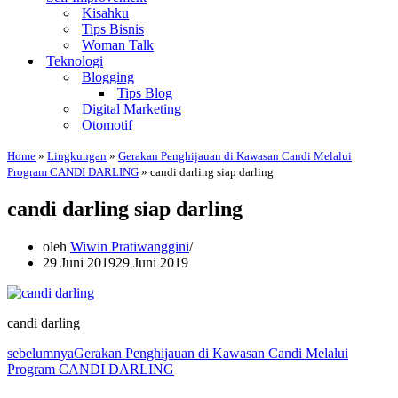
Kisahku
Tips Bisnis
Woman Talk
Teknologi
Blogging
Tips Blog
Digital Marketing
Otomotif
Home
»
Lingkungan
»
Gerakan Penghijauan di Kawasan Candi Melalui
Program CANDI DARLING
»
candi darling siap darling
candi darling siap darling
oleh
Wiwin Pratiwanggini
29 Juni 2019
29 Juni 2019
candi darling
sebelumnya
Gerakan Penghijauan di Kawasan Candi Melalui
Program CANDI DARLING