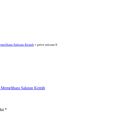
Memelihara Saluran Kemih
»
prive uricran 6
an Memelihara Saluran Kemih
dai
*