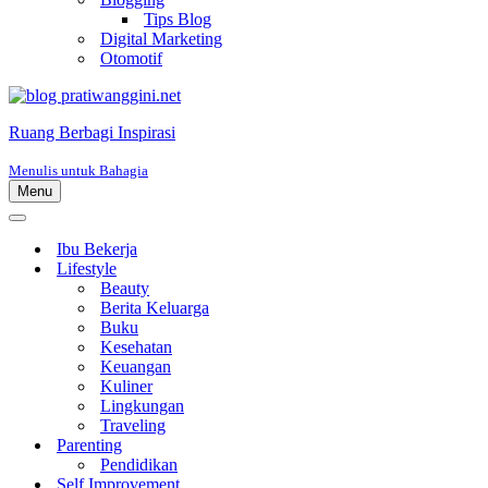
Tips Blog
Digital Marketing
Otomotif
Ruang Berbagi Inspirasi
Menulis untuk Bahagia
Menu
Menu
Navigasi
Menu
Navigasi
Ibu Bekerja
Lifestyle
Beauty
Berita Keluarga
Buku
Kesehatan
Keuangan
Kuliner
Lingkungan
Traveling
Parenting
Pendidikan
Self Improvement