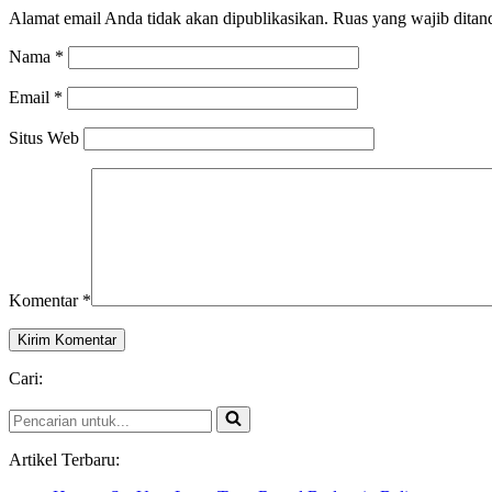
Alamat email Anda tidak akan dipublikasikan.
Ruas yang wajib ditan
Nama
*
Email
*
Situs Web
Komentar
*
Cari:
Pencarian
untuk...
Artikel Terbaru: