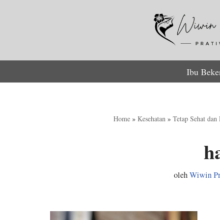
Lompat
ke
konten
Ibu Beke
Home
»
Kesehatan
»
Tetap Sehat dan
h
oleh
Wiwin Pr