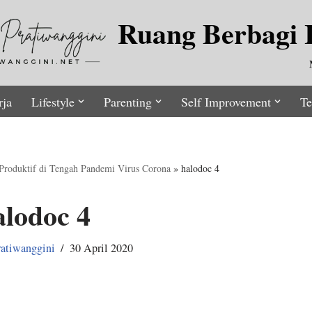
Ruang Berbagi I
rja
Lifestyle
Parenting
Self Improvement
Te
 Produktif di Tengah Pandemi Virus Corona
»
halodoc 4
alodoc 4
atiwanggini
30 April 2020