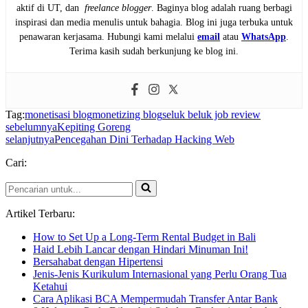
aktif di UT, dan
freelance blogger
. Baginya blog adalah ruang berbagi
inspirasi dan media menulis untuk bahagia. Blog ini juga terbuka untuk
penawaran kerjasama. Hubungi kami melalui
email
atau
WhatsApp
.
Terima kasih sudah berkunjung ke blog ini.
Tag:
monetisasi blog
monetizing blog
seluk beluk job review
sebelumnya
Kepiting Goreng
selanjutnya
Pencegahan Dini Terhadap Hacking Web
Cari:
Pencarian
untuk...
Artikel Terbaru:
How to Set Up a Long-Term Rental Budget in Bali
Haid Lebih Lancar dengan Hindari Minuman Ini!
Bersahabat dengan Hipertensi
Jenis-Jenis Kurikulum Internasional yang Perlu Orang Tua
Ketahui
Cara Aplikasi BCA Mempermudah Transfer Antar Bank