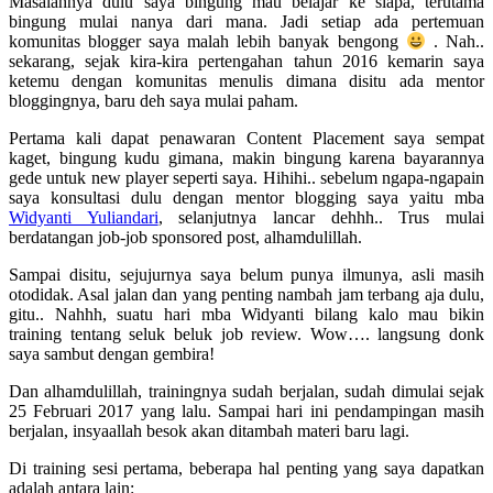
Masalahnya dulu saya bingung mau belajar ke siapa, terutama
bingung mulai nanya dari mana. Jadi setiap ada pertemuan
komunitas blogger saya malah lebih banyak bengong
. Nah..
sekarang, sejak kira-kira pertengahan tahun 2016 kemarin saya
ketemu dengan komunitas menulis dimana disitu ada mentor
bloggingnya, baru deh saya mulai paham.
Pertama kali dapat penawaran Content Placement saya sempat
kaget, bingung kudu gimana, makin bingung karena bayarannya
gede untuk new player seperti saya. Hihihi.. sebelum ngapa-ngapain
saya konsultasi dulu dengan mentor blogging saya yaitu mba
Widyanti Yuliandari
, selanjutnya lancar dehhh.. Trus mulai
berdatangan job-job sponsored post, alhamdulillah.
Sampai disitu, sejujurnya saya belum punya ilmunya, asli masih
otodidak. Asal jalan dan yang penting nambah jam terbang aja dulu,
gitu.. Nahhh, suatu hari mba Widyanti bilang kalo mau bikin
training tentang seluk beluk job review. Wow…. langsung donk
saya sambut dengan gembira!
Dan alhamdulillah, trainingnya sudah berjalan, sudah dimulai sejak
25 Februari 2017 yang lalu. Sampai hari ini pendampingan masih
berjalan, insyaallah besok akan ditambah materi baru lagi.
Di training sesi pertama, beberapa hal penting yang saya dapatkan
adalah antara lain: