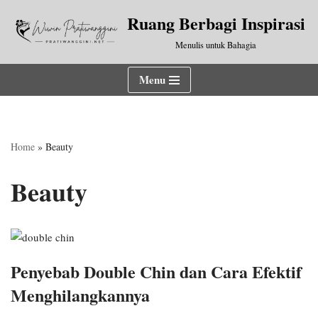
Ruang Berbagi Inspirasi
Lompat
Menulis untuk Bahagia
ke
konten
Menu
Home
»
Beauty
Beauty
Penyebab Double Chin dan Cara Efektif
Menghilangkannya