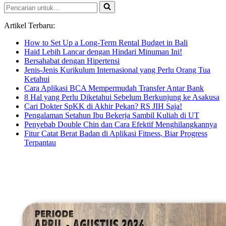
Pencarian
untuk...
Artikel Terbaru:
How to Set Up a Long-Term Rental Budget in Bali
Haid Lebih Lancar dengan Hindari Minuman Ini!
Bersahabat dengan Hipertensi
Jenis-Jenis Kurikulum Internasional yang Perlu Orang Tua
Ketahui
Cara Aplikasi BCA Mempermudah Transfer Antar Bank
8 Hal yang Perlu Diketahui Sebelum Berkunjung ke Asakusa
Cari Dokter SpKK di Akhir Pekan? RS JIH Saja!
Pengalaman Setahun Ibu Bekerja Sambil Kuliah di UT
Penyebab Double Chin dan Cara Efektif Menghilangkannya
Fitur Catat Berat Badan di Aplikasi Fitness, Biar Progress
Terpantau