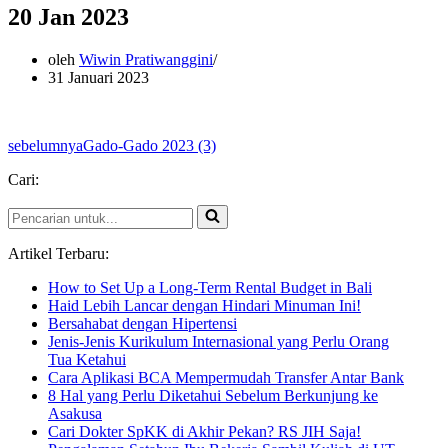
20 Jan 2023
oleh
Wiwin Pratiwanggini
31 Januari 2023
sebelumnya
Gado-Gado 2023 (3)
Cari:
Pencarian
untuk...
Artikel Terbaru:
How to Set Up a Long-Term Rental Budget in Bali
Haid Lebih Lancar dengan Hindari Minuman Ini!
Bersahabat dengan Hipertensi
Jenis-Jenis Kurikulum Internasional yang Perlu Orang
Tua Ketahui
Cara Aplikasi BCA Mempermudah Transfer Antar Bank
8 Hal yang Perlu Diketahui Sebelum Berkunjung ke
Asakusa
Cari Dokter SpKK di Akhir Pekan? RS JIH Saja!