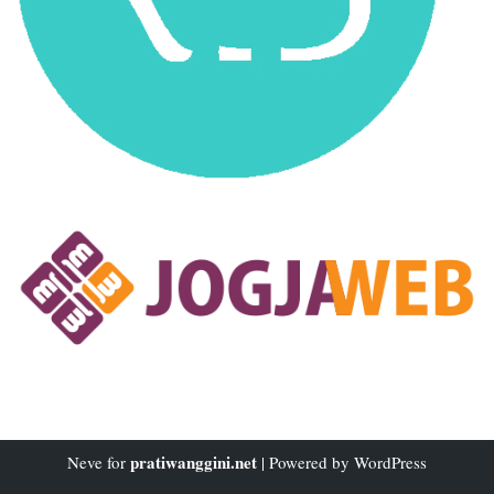
pratiwanggini.net
Neve
for
| Powered by
WordPress