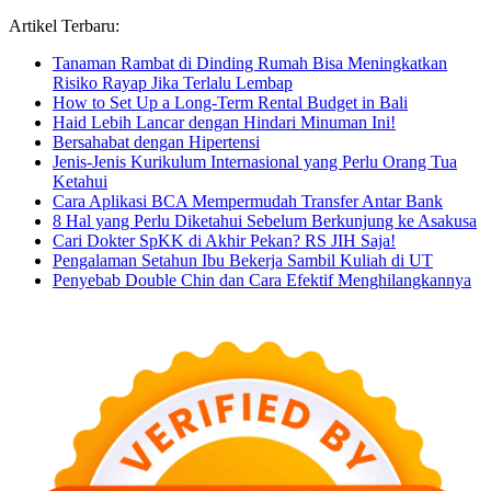
untuk...
Artikel Terbaru:
Tanaman Rambat di Dinding Rumah Bisa Meningkatkan
Risiko Rayap Jika Terlalu Lembap
How to Set Up a Long-Term Rental Budget in Bali
Haid Lebih Lancar dengan Hindari Minuman Ini!
Bersahabat dengan Hipertensi
Jenis-Jenis Kurikulum Internasional yang Perlu Orang Tua
Ketahui
Cara Aplikasi BCA Mempermudah Transfer Antar Bank
8 Hal yang Perlu Diketahui Sebelum Berkunjung ke Asakusa
Cari Dokter SpKK di Akhir Pekan? RS JIH Saja!
Pengalaman Setahun Ibu Bekerja Sambil Kuliah di UT
Penyebab Double Chin dan Cara Efektif Menghilangkannya