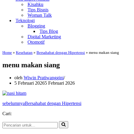
Kisahku
Tips Bisnis
Woman Talk
Teknologi
Blogging
Tips Blog
Digital Marketing
Otomotif
Home
»
Kesehatan
»
Bersahabat dengan Hipertensi
»
menu makan siang
menu makan siang
oleh
Wiwin Pratiwanggini
5 Februari 2026
5 Februari 2026
sebelumnya
Bersahabat dengan Hipertensi
Cari:
Pencarian
untuk...