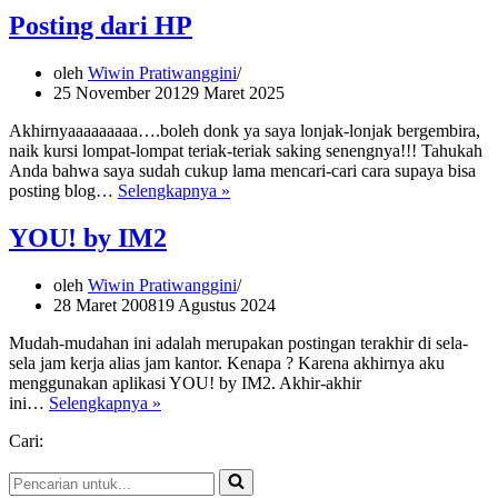
Posting dari HP
oleh
Wiwin Pratiwanggini
25 November 2012
9 Maret 2025
Akhirnyaaaaaaaaa….boleh donk ya saya lonjak-lonjak bergembira,
naik kursi lompat-lompat teriak-teriak saking senengnya!!! Tahukah
Anda bahwa saya sudah cukup lama mencari-cari cara supaya bisa
Posting
posting blog…
Selengkapnya »
dari
HP
YOU! by IM2
oleh
Wiwin Pratiwanggini
28 Maret 2008
19 Agustus 2024
Mudah-mudahan ini adalah merupakan postingan terakhir di sela-
sela jam kerja alias jam kantor. Kenapa ? Karena akhirnya aku
menggunakan aplikasi YOU! by IM2. Akhir-akhir
YOU!
ini…
Selengkapnya »
by
Cari:
IM2
Pencarian
untuk...