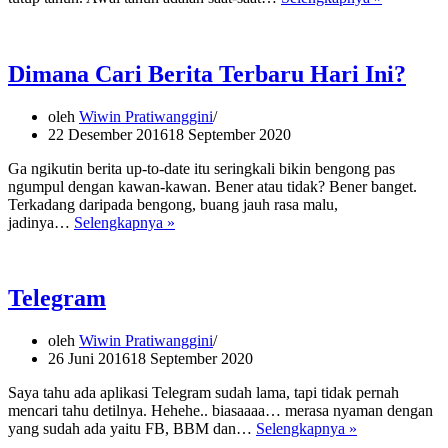
Kehilanga
Data
Dimana Cari Berita Terbaru Hari Ini?
oleh
Wiwin Pratiwanggini
22 Desember 2016
18 September 2020
Ga ngikutin berita up-to-date itu seringkali bikin bengong pas
ngumpul dengan kawan-kawan. Bener atau tidak? Bener banget.
Terkadang daripada bengong, buang jauh rasa malu,
Dimana
jadinya…
Selengkapnya »
Cari
Berita
Terbaru
Hari
Telegram
Ini?
oleh
Wiwin Pratiwanggini
26 Juni 2016
18 September 2020
Saya tahu ada aplikasi Telegram sudah lama, tapi tidak pernah
mencari tahu detilnya. Hehehe.. biasaaaa… merasa nyaman dengan
Telegram
yang sudah ada yaitu FB, BBM dan…
Selengkapnya »