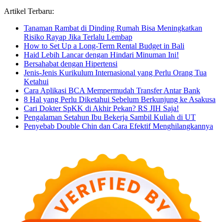
Artikel Terbaru:
Tanaman Rambat di Dinding Rumah Bisa Meningkatkan
Risiko Rayap Jika Terlalu Lembap
How to Set Up a Long-Term Rental Budget in Bali
Haid Lebih Lancar dengan Hindari Minuman Ini!
Bersahabat dengan Hipertensi
Jenis-Jenis Kurikulum Internasional yang Perlu Orang Tua
Ketahui
Cara Aplikasi BCA Mempermudah Transfer Antar Bank
8 Hal yang Perlu Diketahui Sebelum Berkunjung ke Asakusa
Cari Dokter SpKK di Akhir Pekan? RS JIH Saja!
Pengalaman Setahun Ibu Bekerja Sambil Kuliah di UT
Penyebab Double Chin dan Cara Efektif Menghilangkannya