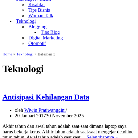
Kisahku
Tips Bisnis
Woman Talk
Teknologi
Blogging
Tips Blog
Digital Marketing
Otomotif
Home
»
Teknologi
»
Halaman 5
Teknologi
Antisipasi Kehilangan Data
oleh
Wiwin Pratiwanggini
20 Januari 2017
30 November 2025
Akhir tahun dan awal tahun adalah saat-saat dimana laptop saya
harus bekerja keras. Akhir tahun adalah saat-saat mengejar deadline
Antisipasi
tutup tahun. Awal tahun adalah saat-saat…
Selengkapnya »