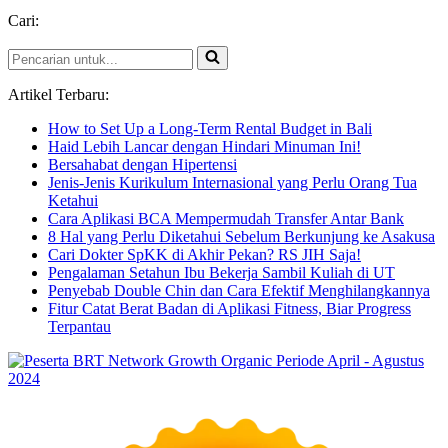
Ka
Cari:
b
F
Pencarian
d
untuk...
BI
Artikel Terbaru:
How to Set Up a Long-Term Rental Budget in Bali
Haid Lebih Lancar dengan Hindari Minuman Ini!
Bersahabat dengan Hipertensi
Jenis-Jenis Kurikulum Internasional yang Perlu Orang Tua
Ketahui
Cara Aplikasi BCA Mempermudah Transfer Antar Bank
8 Hal yang Perlu Diketahui Sebelum Berkunjung ke Asakusa
Cari Dokter SpKK di Akhir Pekan? RS JIH Saja!
Pengalaman Setahun Ibu Bekerja Sambil Kuliah di UT
Penyebab Double Chin dan Cara Efektif Menghilangkannya
Fitur Catat Berat Badan di Aplikasi Fitness, Biar Progress
Terpantau