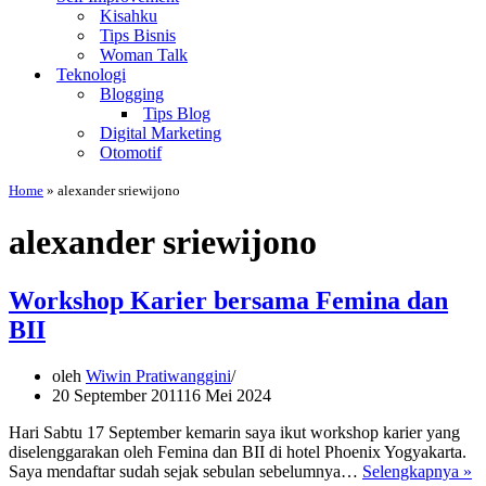
Kisahku
Tips Bisnis
Woman Talk
Teknologi
Blogging
Tips Blog
Digital Marketing
Otomotif
Home
»
alexander sriewijono
alexander sriewijono
Workshop Karier bersama Femina dan
BII
oleh
Wiwin Pratiwanggini
20 September 2011
16 Mei 2024
Hari Sabtu 17 September kemarin saya ikut workshop karier yang
diselenggarakan oleh Femina dan BII di hotel Phoenix Yogyakarta.
W
Saya mendaftar sudah sejak sebulan sebelumnya…
Selengkapnya »