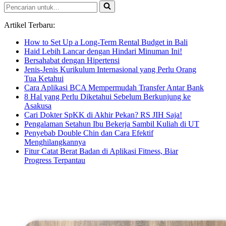
Pencarian
untuk...
Artikel Terbaru:
How to Set Up a Long-Term Rental Budget in Bali
Haid Lebih Lancar dengan Hindari Minuman Ini!
Bersahabat dengan Hipertensi
Jenis-Jenis Kurikulum Internasional yang Perlu Orang
Tua Ketahui
Cara Aplikasi BCA Mempermudah Transfer Antar Bank
8 Hal yang Perlu Diketahui Sebelum Berkunjung ke
Asakusa
Cari Dokter SpKK di Akhir Pekan? RS JIH Saja!
Pengalaman Setahun Ibu Bekerja Sambil Kuliah di UT
Penyebab Double Chin dan Cara Efektif
Menghilangkannya
Fitur Catat Berat Badan di Aplikasi Fitness, Biar
Progress Terpantau