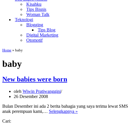
Kisahku
Tips Bisnis
Woman Talk
Teknologi
Blogging
Tips Blog
Digital Marketing
Otomotif
Home
»
baby
baby
New babies were born
oleh
Wiwin Pratiwanggini
26 Desember 2008
Bulan Desember ini ada 2 berita bahagia yang saya terima lewat SMS,
New
anak perempuan kami,…
Selengkapnya »
babies
Cari:
were
born