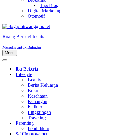
Tips Blog
Digital Marketing
Otomotif
Ruang Berbagi Inspirasi
Menulis untuk Bahagia
Menu
Menu
Navigasi
Menu
Navigasi
Ibu Bekerja
Lifestyle
Beauty
Berita Keluarga
Buku
Kesehatan
Keuangan
Kuliner
Lingkungan
Traveling
Parenting
Pendidikan
Self Improvement