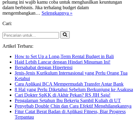
peluang ini wajib kamu coba untuk menghasilkan keuntungan
dalam berbisnis. Jika terhalang budget dalam
Kembangkan
mengembangkan…
Selengkapnya »
Bisnis
Cari:
Butik
Muslimah
Pencarian
Pakai
untuk...
Pinjaman
Bunga
Artikel Terbaru:
Rendah
How to Set Up a Long-Term Rental Budget in Bali
Haid Lebih Lancar dengan Hindari Minuman Ini!
Bersahabat dengan Hipertensi
Jenis-Jenis Kurikulum Internasional yang Perlu Orang Tua
Ketahui
Cara Aplikasi BCA Mempermudah Transfer Antar Bank
8 Hal yang Perlu Diketahui Sebelum Berkunjung ke Asakusa
Cari Dokter SpKK di Akhir Pekan? RS JIH Saja!
Pengalaman Setahun Ibu Bekerja Sambil Kuliah di UT
Penyebab Double Chin dan Cara Efektif Menghilangkannya
Fitur Catat Berat Badan di Aplikasi Fitness, Biar Progress
Terpantau