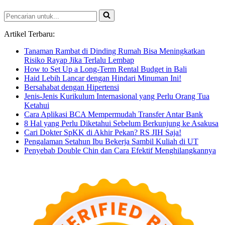
Pencarian
untuk...
Artikel Terbaru:
Tanaman Rambat di Dinding Rumah Bisa Meningkatkan
Risiko Rayap Jika Terlalu Lembap
How to Set Up a Long-Term Rental Budget in Bali
Haid Lebih Lancar dengan Hindari Minuman Ini!
Bersahabat dengan Hipertensi
Jenis-Jenis Kurikulum Internasional yang Perlu Orang Tua
Ketahui
Cara Aplikasi BCA Mempermudah Transfer Antar Bank
8 Hal yang Perlu Diketahui Sebelum Berkunjung ke Asakusa
Cari Dokter SpKK di Akhir Pekan? RS JIH Saja!
Pengalaman Setahun Ibu Bekerja Sambil Kuliah di UT
Penyebab Double Chin dan Cara Efektif Menghilangkannya