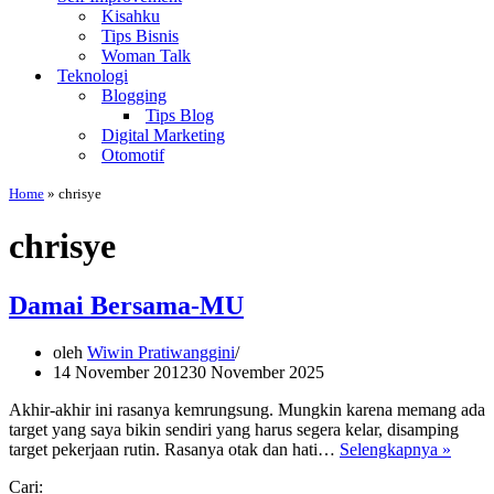
Kisahku
Tips Bisnis
Woman Talk
Teknologi
Blogging
Tips Blog
Digital Marketing
Otomotif
Home
»
chrisye
chrisye
Damai Bersama-MU
oleh
Wiwin Pratiwanggini
14 November 2012
30 November 2025
Akhir-akhir ini rasanya kemrungsung. Mungkin karena memang ada
target yang saya bikin sendiri yang harus segera kelar, disamping
Dama
target pekerjaan rutin. Rasanya otak dan hati…
Selengkapnya »
Bersa
Cari:
MU