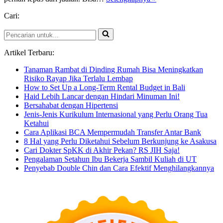
Hari
Cari:
Jago
Jualan
Pencarian
untuk...
Artikel Terbaru:
Tanaman Rambat di Dinding Rumah Bisa Meningkatkan
Risiko Rayap Jika Terlalu Lembap
How to Set Up a Long-Term Rental Budget in Bali
Haid Lebih Lancar dengan Hindari Minuman Ini!
Bersahabat dengan Hipertensi
Jenis-Jenis Kurikulum Internasional yang Perlu Orang Tua
Ketahui
Cara Aplikasi BCA Mempermudah Transfer Antar Bank
8 Hal yang Perlu Diketahui Sebelum Berkunjung ke Asakusa
Cari Dokter SpKK di Akhir Pekan? RS JIH Saja!
Pengalaman Setahun Ibu Bekerja Sambil Kuliah di UT
Penyebab Double Chin dan Cara Efektif Menghilangkannya