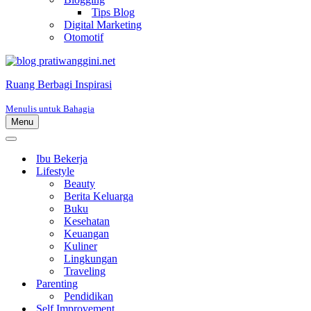
Tips Blog
Digital Marketing
Otomotif
Ruang Berbagi Inspirasi
Menulis untuk Bahagia
Menu
Menu
Navigasi
Menu
Navigasi
Ibu Bekerja
Lifestyle
Beauty
Berita Keluarga
Buku
Kesehatan
Keuangan
Kuliner
Lingkungan
Traveling
Parenting
Pendidikan
Self Improvement