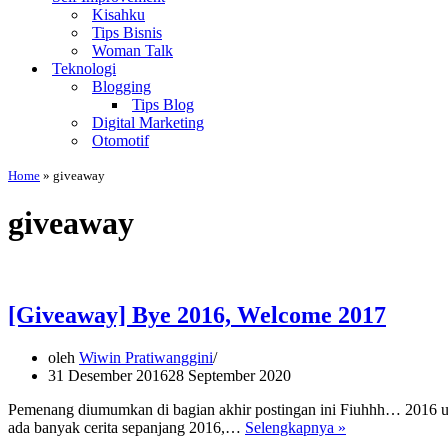
Kisahku
Tips Bisnis
Woman Talk
Teknologi
Blogging
Tips Blog
Digital Marketing
Otomotif
Home
»
giveaway
giveaway
[Giveaway] Bye 2016, Welcome 2017
oleh
Wiwin Pratiwanggini
31 Desember 2016
28 September 2020
Pemenang diumumkan di bagian akhir postingan ini Fiuhhh… 2016 uda
[Giveaway]
ada banyak cerita sepanjang 2016,…
Selengkapnya »
Bye