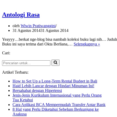
2016,
Welcome
2017
Antologi Rasa
oleh
Wiwin Pratiwanggini
31 Agustus 2014
31 Agustus 2014
Yeayyy…berkat nge-blog bisa nambah koleksi buku lagi nih… Judulnya
Antologi
Buku ini saya terima dari Okta Berliana,…
Selengkapnya »
Rasa
Cari:
Pencarian
untuk...
Artikel Terbaru:
How to Set Up a Long-Term Rental Budget in Bali
Haid Lebih Lancar dengan Hindari Minuman Ini!
Bersahabat dengan Hipertensi
Jenis-Jenis Kurikulum Internasional yang Perlu Orang
Tua Ketahui
Cara Aplikasi BCA Mempermudah Transfer Antar Bank
8 Hal yang Perlu Diketahui Sebelum Berkunjung ke
Asakusa