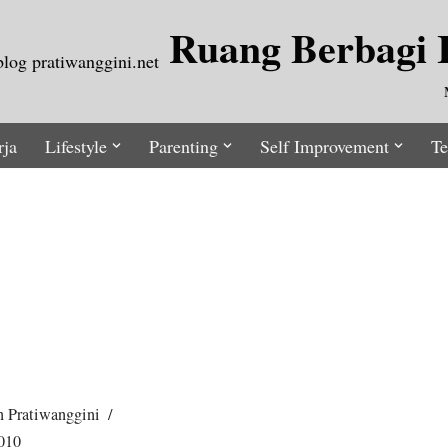
Ruang Berbagi I
rja
Lifestyle
Parenting
Self Improvement
Te
 Pratiwanggini
2010