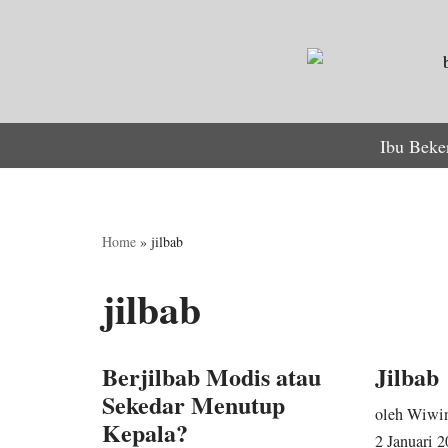
Lompat
ke
konten
Ibu Beke
Home
»
jilbab
jilbab
Berjilbab Modis atau
Jilbab
Sekedar Menutup
oleh
Wiwin
Kepala?
2 Januari 