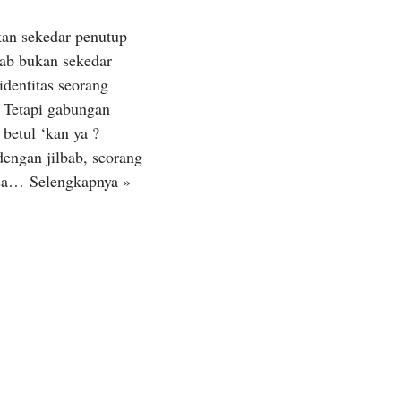
kan sekedar penutup
lbab bukan sekedar
identitas seorang
 Tetapi gabungan
 betul ‘kan ya ?
engan jilbab, seorang
isa…
Selengkapnya »