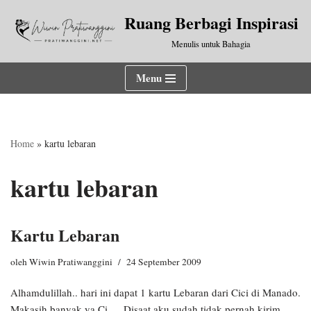
Ruang Berbagi Inspirasi
Lompat
Menulis untuk Bahagia
ke
konten
Menu
Home
»
kartu lebaran
kartu lebaran
Kartu Lebaran
oleh
Wiwin Pratiwanggini
24 September 2009
Alhamdulillah.. hari ini dapat 1 kartu Lebaran dari Cici di Manado.
Makasih banyak ya Ci…. Disaat aku sudah tidak pernah kirim