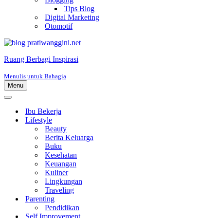
Tips Blog
Digital Marketing
Otomotif
Ruang Berbagi Inspirasi
Menulis untuk Bahagia
Menu
Menu
Navigasi
Menu
Navigasi
Ibu Bekerja
Lifestyle
Beauty
Berita Keluarga
Buku
Kesehatan
Keuangan
Kuliner
Lingkungan
Traveling
Parenting
Pendidikan
Self Improvement