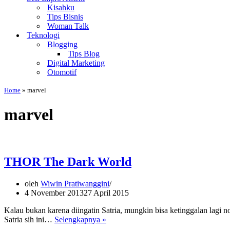
Kisahku
Tips Bisnis
Woman Talk
Teknologi
Blogging
Tips Blog
Digital Marketing
Otomotif
Home
»
marvel
marvel
THOR The Dark World
oleh
Wiwin Pratiwanggini
4 November 2013
27 April 2015
Kalau bukan karena diingatin Satria, mungkin bisa ketinggalan lagi
THOR
Satria sih ini…
Selengkapnya »
The