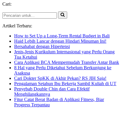
Cari:
Dark
World
Pencarian
untuk...
Artikel Terbaru:
How to Set Up a Long-Term Rental Budget in Bali
Haid Lebih Lancar dengan Hindari Minuman Ini!
Bersahabat dengan Hipertensi
Jenis-Jenis Kurikulum Internasional yang Perlu Orang
Tua Ketahui
Cara Aplikasi BCA Mempermudah Transfer Antar Bank
8 Hal yang Perlu Diketahui Sebelum Berkunjung ke
Asakusa
Cari Dokter SpKK di Akhir Pekan? RS JIH Saja!
Pengalaman Setahun Ibu Bekerja Sambil Kuliah di UT
Penyebab Double Chin dan Cara Efektif
Menghilangkannya
Fitur Catat Berat Badan di Aplikasi Fitness, Biar
Progress Terpantau