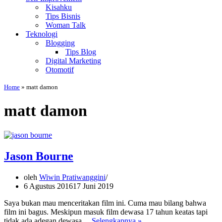
Kisahku
Tips Bisnis
Woman Talk
Teknologi
Blogging
Tips Blog
Digital Marketing
Otomotif
Home
»
matt damon
matt damon
Jason Bourne
oleh
Wiwin Pratiwanggini
6 Agustus 2016
17 Juni 2019
Saya bukan mau menceritakan film ini. Cuma mau bilang bahwa
film ini bagus. Meskipun masuk film dewasa 17 tahun keatas tapi
Jason
tidak ada adegan dewasa…
Selengkapnya »