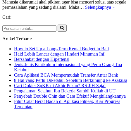
Manusia dikaruniai akal pikiran agar bisa mencari solusi atas segala
Pien
permasalahan yang sedang dialami. Maka…
Selengkapnya »
Tze
Cari:
Huang:
Inilah
Pencarian
Manfaat
untuk...
Obat
Herbal
Artikel Terbaru:
untuk
How to Set Up a Long-Term Rental Budget in Bali
Liver
Haid Lebih Lancar dengan Hindari Minuman Ini!
Bersahabat dengan Hipertensi
Jenis-Jenis Kurikulum Internasional yang Perlu Orang Tua
Ketahui
Cara Aplikasi BCA Mempermudah Transfer Antar Bank
8 Hal yang Perlu Diketahui Sebelum Berkunjung ke Asakusa
Cari Dokter SpKK di Akhir Pekan? RS JIH Saja!
Pengalaman Setahun Ibu Bekerja Sambil Kuliah di UT
Penyebab Double Chin dan Cara Efektif Menghilangkannya
Fitur Catat Berat Badan di Aplikasi Fitness, Biar Progress
Terpantau