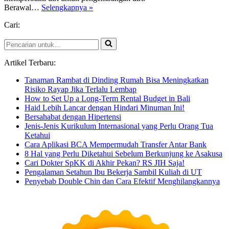
Perbaikan
Berawal…
Selengkapnya »
dan
Cari:
pengembangan
diri
Pencarian
untuk...
Artikel Terbaru:
Tanaman Rambat di Dinding Rumah Bisa Meningkatkan
Risiko Rayap Jika Terlalu Lembap
How to Set Up a Long-Term Rental Budget in Bali
Haid Lebih Lancar dengan Hindari Minuman Ini!
Bersahabat dengan Hipertensi
Jenis-Jenis Kurikulum Internasional yang Perlu Orang Tua
Ketahui
Cara Aplikasi BCA Mempermudah Transfer Antar Bank
8 Hal yang Perlu Diketahui Sebelum Berkunjung ke Asakusa
Cari Dokter SpKK di Akhir Pekan? RS JIH Saja!
Pengalaman Setahun Ibu Bekerja Sambil Kuliah di UT
Penyebab Double Chin dan Cara Efektif Menghilangkannya