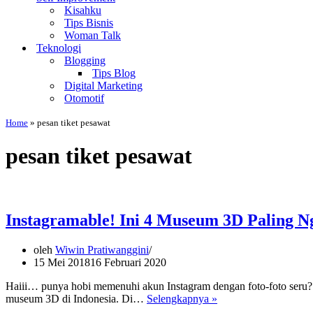
Kisahku
Tips Bisnis
Woman Talk
Teknologi
Blogging
Tips Blog
Digital Marketing
Otomotif
Home
»
pesan tiket pesawat
pesan tiket pesawat
Instagramable! Ini 4 Museum 3D Paling Ng
oleh
Wiwin Pratiwanggini
15 Mei 2018
16 Februari 2020
Haiii… punya hobi memenuhi akun Instagram dengan foto-foto seru? Ka
Instagramable!
museum 3D di Indonesia. Di…
Selengkapnya »
Ini