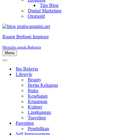
Tips Blog
Digital Marketing
Otomotif
Ruang Berbagi Inspirasi
Menulis untuk Bahagia
Menu
Menu
Navigasi
Menu
Navigasi
Ibu Bekerja
Lifestyle
Beauty
Berita Keluarga
Buku
Kesehatan
Keuangan
Kuliner
Lingkungan
Traveling
Parenting
Pendidikan
Self Improvement