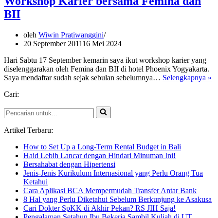
Workshop Karier bersama Femina dan
BII
oleh
Wiwin Pratiwanggini
20 September 2011
16 Mei 2024
Hari Sabtu 17 September kemarin saya ikut workshop karier yang
diselenggarakan oleh Femina dan BII di hotel Phoenix Yogyakarta.
W
Saya mendaftar sudah sejak sebulan sebelumnya…
Selengkapnya »
Ka
Cari:
b
F
Pencarian
d
untuk...
BI
Artikel Terbaru:
How to Set Up a Long-Term Rental Budget in Bali
Haid Lebih Lancar dengan Hindari Minuman Ini!
Bersahabat dengan Hipertensi
Jenis-Jenis Kurikulum Internasional yang Perlu Orang Tua
Ketahui
Cara Aplikasi BCA Mempermudah Transfer Antar Bank
8 Hal yang Perlu Diketahui Sebelum Berkunjung ke Asakusa
Cari Dokter SpKK di Akhir Pekan? RS JIH Saja!
Pengalaman Setahun Ibu Bekerja Sambil Kuliah di UT