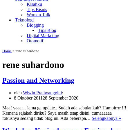
Kisahku
Tips Bisnis
Woman Talk
Teknologi
Blogging
Tips Blog
Digital Marketing
Otomotif
Home
»
rene suhardono
rene suhardono
Passion and Networking
oleh
Wiwin Pratiwanggini
8 Oktober 2011
28 September 2020
Maaf yaaa… lama ga update.. Sudah ada sebulankah? Hampirrrr !!!
Kemana sajakah diriku? Saya masih tetap disini, cumaaaaaa
Pass
fokusnya sedang tidak blog ini. Ada beberapa…
Selengkapnya »
and
Netw