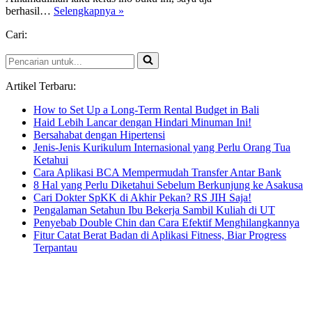
Emak-
berhasil…
Selengkapnya »
Emak
Cari:
Jago
Jualan
Pencarian
untuk...
Artikel Terbaru:
How to Set Up a Long-Term Rental Budget in Bali
Haid Lebih Lancar dengan Hindari Minuman Ini!
Bersahabat dengan Hipertensi
Jenis-Jenis Kurikulum Internasional yang Perlu Orang Tua
Ketahui
Cara Aplikasi BCA Mempermudah Transfer Antar Bank
8 Hal yang Perlu Diketahui Sebelum Berkunjung ke Asakusa
Cari Dokter SpKK di Akhir Pekan? RS JIH Saja!
Pengalaman Setahun Ibu Bekerja Sambil Kuliah di UT
Penyebab Double Chin dan Cara Efektif Menghilangkannya
Fitur Catat Berat Badan di Aplikasi Fitness, Biar Progress
Terpantau