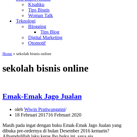
Kisahku
Tips Bisnis
Woman Talk
Teknologi
Blogging
Tips Blog
Digital Marketing
Otomotif
Home
»
sekolah bisnis online
sekolah bisnis online
Emak-Emak Jago Jualan
oleh
Wiwin Pratiwanggini
18 Februari 2017
16 Februari 2020
Masih pada ingat dengan buku Emak-Emak Jago Jualan yang
dibuka pre-ordernya di bulan Desember 2016 kemarin?
Alhamdulillah laku keras lho buku ini, saya aja