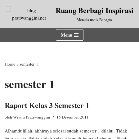
Ruang Berbagi Inspirasi
Lompat
Menulis untuk Bahagia
ke
konten
Menu
Home
»
semester 1
semester 1
Raport Kelas 3 Semester 1
oleh
Wiwin Pratiwanggini
15 Desember 2011
Alhamdulillah, akhirnya selesai sudah semester 1 dilalui. Tidak
terasa yaaa, Satria sudah kelas 3 tengah-tengah hehehe… Nanti