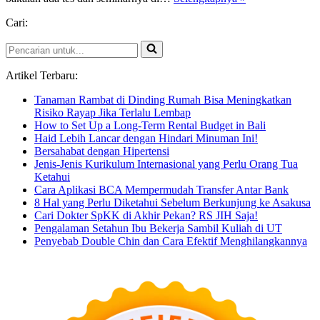
Gue
Cari:
Bangeet
Pencarian
untuk...
Artikel Terbaru:
Tanaman Rambat di Dinding Rumah Bisa Meningkatkan
Risiko Rayap Jika Terlalu Lembap
How to Set Up a Long-Term Rental Budget in Bali
Haid Lebih Lancar dengan Hindari Minuman Ini!
Bersahabat dengan Hipertensi
Jenis-Jenis Kurikulum Internasional yang Perlu Orang Tua
Ketahui
Cara Aplikasi BCA Mempermudah Transfer Antar Bank
8 Hal yang Perlu Diketahui Sebelum Berkunjung ke Asakusa
Cari Dokter SpKK di Akhir Pekan? RS JIH Saja!
Pengalaman Setahun Ibu Bekerja Sambil Kuliah di UT
Penyebab Double Chin dan Cara Efektif Menghilangkannya