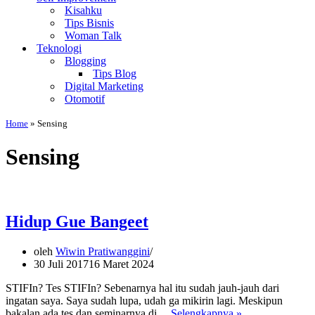
Kisahku
Tips Bisnis
Woman Talk
Teknologi
Blogging
Tips Blog
Digital Marketing
Otomotif
Home
»
Sensing
Sensing
Hidup Gue Bangeet
oleh
Wiwin Pratiwanggini
30 Juli 2017
16 Maret 2024
STIFIn? Tes STIFIn? Sebenarnya hal itu sudah jauh-jauh dari
ingatan saya. Saya sudah lupa, udah ga mikirin lagi. Meskipun
Hidup
bakalan ada tes dan seminarnya di…
Selengkapnya »