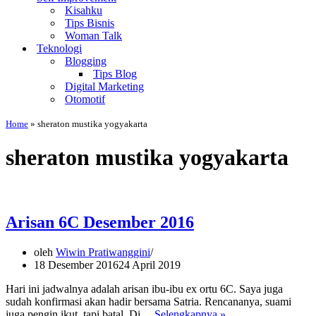
Kisahku
Tips Bisnis
Woman Talk
Teknologi
Blogging
Tips Blog
Digital Marketing
Otomotif
Home
»
sheraton mustika yogyakarta
sheraton mustika yogyakarta
Arisan 6C Desember 2016
oleh
Wiwin Pratiwanggini
18 Desember 2016
24 April 2019
Hari ini jadwalnya adalah arisan ibu-ibu ex ortu 6C. Saya juga
sudah konfirmasi akan hadir bersama Satria. Rencananya, suami
Arisan
juga pengin ikut, tapi batal. Di…
Selengkapnya »