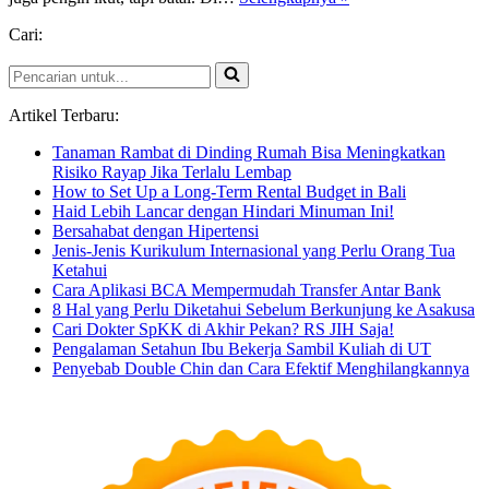
6C
Cari:
Desember
2016
Pencarian
untuk...
Artikel Terbaru:
Tanaman Rambat di Dinding Rumah Bisa Meningkatkan
Risiko Rayap Jika Terlalu Lembap
How to Set Up a Long-Term Rental Budget in Bali
Haid Lebih Lancar dengan Hindari Minuman Ini!
Bersahabat dengan Hipertensi
Jenis-Jenis Kurikulum Internasional yang Perlu Orang Tua
Ketahui
Cara Aplikasi BCA Mempermudah Transfer Antar Bank
8 Hal yang Perlu Diketahui Sebelum Berkunjung ke Asakusa
Cari Dokter SpKK di Akhir Pekan? RS JIH Saja!
Pengalaman Setahun Ibu Bekerja Sambil Kuliah di UT
Penyebab Double Chin dan Cara Efektif Menghilangkannya