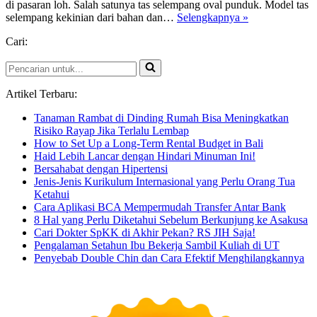
di pasaran loh. Salah satunya tas selempang oval punduk. Model tas
Kreativitas
selempang kekinian dari bahan dan…
Selengkapnya »
Pengrajin
Cari:
Tas
Selempang
Pencarian
Wanita
untuk...
Menghadapi
Tantangan
Artikel Terbaru:
Zaman
Tanaman Rambat di Dinding Rumah Bisa Meningkatkan
Risiko Rayap Jika Terlalu Lembap
How to Set Up a Long-Term Rental Budget in Bali
Haid Lebih Lancar dengan Hindari Minuman Ini!
Bersahabat dengan Hipertensi
Jenis-Jenis Kurikulum Internasional yang Perlu Orang Tua
Ketahui
Cara Aplikasi BCA Mempermudah Transfer Antar Bank
8 Hal yang Perlu Diketahui Sebelum Berkunjung ke Asakusa
Cari Dokter SpKK di Akhir Pekan? RS JIH Saja!
Pengalaman Setahun Ibu Bekerja Sambil Kuliah di UT
Penyebab Double Chin dan Cara Efektif Menghilangkannya