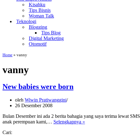
Kisahku
Tips Bisnis
Woman Talk
Teknologi
Blogging
Tips Blog
Digital Marketing
Otomotif
Home
»
vanny
vanny
New babies were born
oleh
Wiwin Pratiwanggini
26 Desember 2008
Bulan Desember ini ada 2 berita bahagia yang saya terima lewat SMS,
New
anak perempuan kami,…
Selengkapnya »
babies
Cari:
were
born