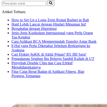
Pencarian
untuk...
Artikel Terbaru:
How to Set Up a Long-Term Rental Budget in Bali
Haid Lebih Lancar dengan Hindari Minuman Ini!
Bersahabat dengan Hipertensi
Jenis-Jenis Kurikulum Internasional yang Perlu Orang
Tua Ketahui
Cara Aplikasi BCA Mempermudah Transfer Antar Bank
8 Hal yang Perlu Diketahui Sebelum Berkunjung ke
Asakusa
Cari Dokter SpKK di Akhir Pekan? RS JIH Saja!
Pengalaman Setahun Ibu Bekerja Sambil Kuliah di UT
Penyebab Double Chin dan Cara Efektif
Menghilangkannya
Fitur Catat Berat Badan di Aplikasi Fitness, Biar
Progress Terpantau