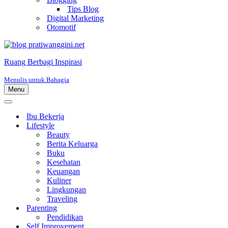
Tips Blog
Digital Marketing
Otomotif
Ruang Berbagi Inspirasi
Menulis untuk Bahagia
Menu
Menu
Navigasi
Menu
Navigasi
Ibu Bekerja
Lifestyle
Beauty
Berita Keluarga
Buku
Kesehatan
Keuangan
Kuliner
Lingkungan
Traveling
Parenting
Pendidikan
Self Improvement