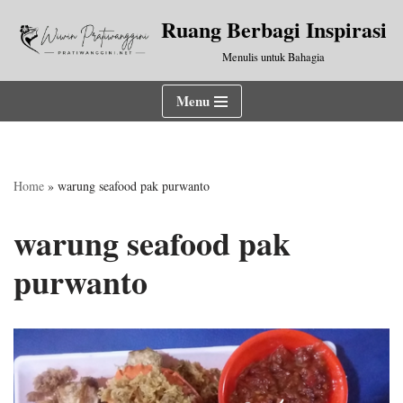
Ruang Berbagi Inspirasi
Lompat
Menulis untuk Bahagia
ke
konten
Menu
Home
»
warung seafood pak purwanto
warung seafood pak
purwanto