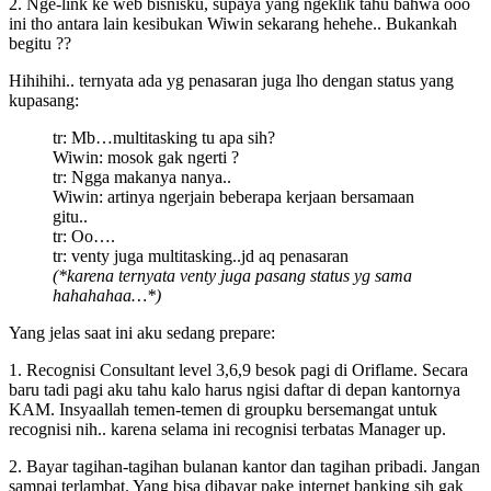
2. Nge-link ke web bisnisku, supaya yang ngeklik tahu bahwa ooo
ini tho antara lain kesibukan Wiwin sekarang hehehe.. Bukankah
begitu ??
Hihihihi.. ternyata ada yg penasaran juga lho dengan status yang
kupasang:
tr: Mb…multitasking tu apa sih?
Wiwin: mosok gak ngerti ?
tr: Ngga makanya nanya..
Wiwin: artinya ngerjain beberapa kerjaan bersamaan
gitu..
tr: Oo….
tr: venty juga multitasking..jd aq penasaran
(*karena ternyata venty juga pasang status yg sama
hahahahaa…*)
Yang jelas saat ini aku sedang prepare:
1. Recognisi Consultant level 3,6,9 besok pagi di Oriflame. Secara
baru tadi pagi aku tahu kalo harus ngisi daftar di depan kantornya
KAM. Insyaallah temen-temen di groupku bersemangat untuk
recognisi nih.. karena selama ini recognisi terbatas Manager up.
2. Bayar tagihan-tagihan bulanan kantor dan tagihan pribadi. Jangan
sampai terlambat. Yang bisa dibayar pake internet banking sih gak