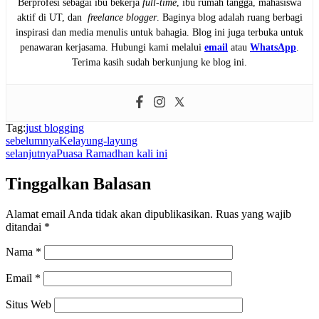
Berprofesi sebagai ibu bekerja
full-time
, ibu rumah tangga, mahasiswa
aktif di UT, dan
freelance blogger
. Baginya blog adalah ruang berbagi
inspirasi dan media menulis untuk bahagia. Blog ini juga terbuka untuk
penawaran kerjasama. Hubungi kami melalui
email
atau
WhatsApp
.
Terima kasih sudah berkunjung ke blog ini.
Tag:
just blogging
sebelumnya
Kelayung-layung
selanjutnya
Puasa Ramadhan kali ini
Tinggalkan Balasan
Alamat email Anda tidak akan dipublikasikan.
Ruas yang wajib
ditandai
*
Nama
*
Email
*
Situs Web