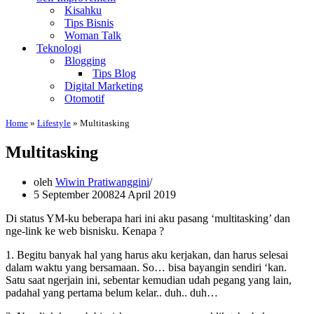
Kisahku
Tips Bisnis
Woman Talk
Teknologi
Blogging
Tips Blog
Digital Marketing
Otomotif
Home
»
Lifestyle
»
Multitasking
Multitasking
oleh
Wiwin Pratiwanggini
5 September 2008
24 April 2019
Di status YM-ku beberapa hari ini aku pasang ‘multitasking’ dan
nge-link ke web bisnisku. Kenapa ?
1. Begitu banyak hal yang harus aku kerjakan, dan harus selesai
dalam waktu yang bersamaan. So… bisa bayangin sendiri ‘kan.
Satu saat ngerjain ini, sebentar kemudian udah pegang yang lain,
padahal yang pertama belum kelar.. duh.. duh…