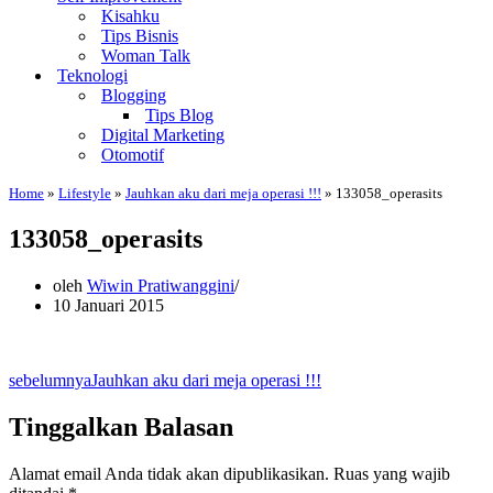
Kisahku
Tips Bisnis
Woman Talk
Teknologi
Blogging
Tips Blog
Digital Marketing
Otomotif
Home
»
Lifestyle
»
Jauhkan aku dari meja operasi !!!
»
133058_operasits
133058_operasits
oleh
Wiwin Pratiwanggini
10 Januari 2015
sebelumnya
Jauhkan aku dari meja operasi !!!
Tinggalkan Balasan
Alamat email Anda tidak akan dipublikasikan.
Ruas yang wajib