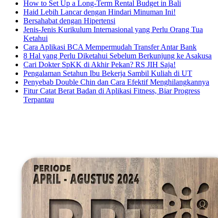
How to Set Up a Long-Term Rental Budget in Bali
Haid Lebih Lancar dengan Hindari Minuman Ini!
Bersahabat dengan Hipertensi
Jenis-Jenis Kurikulum Internasional yang Perlu Orang Tua
Ketahui
Cara Aplikasi BCA Mempermudah Transfer Antar Bank
8 Hal yang Perlu Diketahui Sebelum Berkunjung ke Asakusa
Cari Dokter SpKK di Akhir Pekan? RS JIH Saja!
Pengalaman Setahun Ibu Bekerja Sambil Kuliah di UT
Penyebab Double Chin dan Cara Efektif Menghilangkannya
Fitur Catat Berat Badan di Aplikasi Fitness, Biar Progress
Terpantau