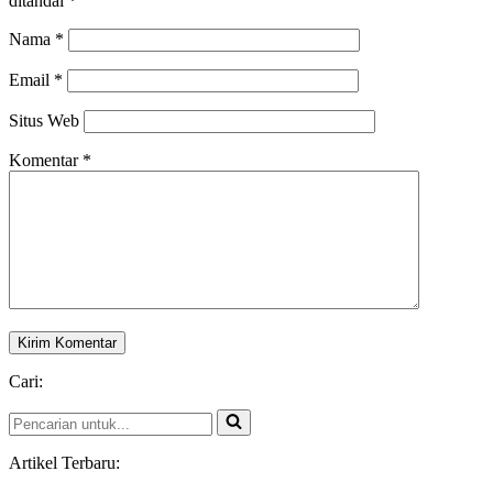
ditandai
*
Nama
*
Email
*
Situs Web
Komentar
*
Cari:
Pencarian
untuk...
Artikel Terbaru: