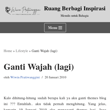
Ruang Berbagi Inspirasi
Lompat
Menulis untuk Bahagia
ke
konten
Menu
Home
»
Lifestyle
»
Ganti Wajah (lagi)
Ganti Wajah (lagi)
oleh
Wiwin Pratiwanggini
20 Januari 2010
Kalo dihitung-hitung sudah berapa kali ya aku ganti themes blog
ini ??? Entahlah.. aku tidak pernah menghitung. Yang jelas,
kemarin 19 Januari 2010 aku mengganti themes lagi. Juga