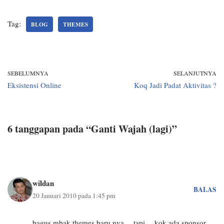
Tag:
BLOG
THEMES
SEBELUMNYA
SELANJUTNYA
Eksistensi Online
Koq Jadi Padat Aktivitas ?
6 tanggapan pada “Ganti Wajah (lagi)”
wildan
BALAS
20 Januari 2010 pada 1:45 pm
bagus mbak themes baru nya… tapi… kok ada sponsor