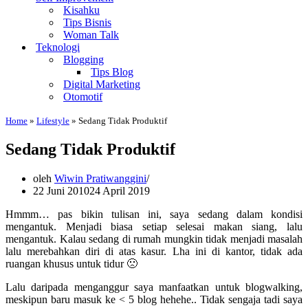
Kisahku
Tips Bisnis
Woman Talk
Teknologi
Blogging
Tips Blog
Digital Marketing
Otomotif
Home
»
Lifestyle
»
Sedang Tidak Produktif
Sedang Tidak Produktif
oleh
Wiwin Pratiwanggini
22 Juni 2010
24 April 2019
Hmmm… pas bikin tulisan ini, saya sedang dalam kondisi
mengantuk. Menjadi biasa setiap selesai makan siang, lalu
mengantuk. Kalau sedang di rumah mungkin tidak menjadi masalah
lalu merebahkan diri di atas kasur. Lha ini di kantor, tidak ada
ruangan khusus untuk tidur 🙁
Lalu daripada menganggur saya manfaatkan untuk blogwalking,
meskipun baru masuk ke < 5 blog hehehe.. Tidak sengaja tadi saya