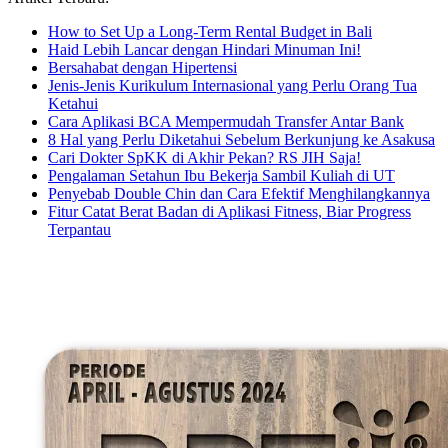
How to Set Up a Long-Term Rental Budget in Bali
Haid Lebih Lancar dengan Hindari Minuman Ini!
Bersahabat dengan Hipertensi
Jenis-Jenis Kurikulum Internasional yang Perlu Orang Tua
Ketahui
Cara Aplikasi BCA Mempermudah Transfer Antar Bank
8 Hal yang Perlu Diketahui Sebelum Berkunjung ke Asakusa
Cari Dokter SpKK di Akhir Pekan? RS JIH Saja!
Pengalaman Setahun Ibu Bekerja Sambil Kuliah di UT
Penyebab Double Chin dan Cara Efektif Menghilangkannya
Fitur Catat Berat Badan di Aplikasi Fitness, Biar Progress
Terpantau