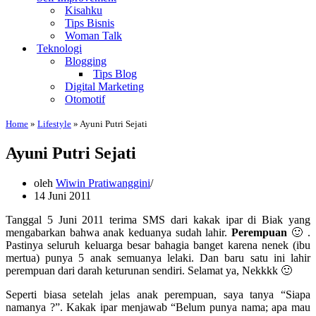
Kisahku
Tips Bisnis
Woman Talk
Teknologi
Blogging
Tips Blog
Digital Marketing
Otomotif
Home
»
Lifestyle
»
Ayuni Putri Sejati
Ayuni Putri Sejati
oleh
Wiwin Pratiwanggini
14 Juni 2011
Tanggal 5 Juni 2011 terima SMS dari kakak ipar di Biak yang
mengabarkan bahwa anak keduanya sudah lahir.
Perempuan
🙂 .
Pastinya seluruh keluarga besar bahagia banget karena nenek (ibu
mertua) punya 5 anak semuanya lelaki. Dan baru satu ini lahir
perempuan dari darah keturunan sendiri. Selamat ya, Nekkkk 🙂
Seperti biasa setelah jelas anak perempuan, saya tanya “Siapa
namanya ?”. Kakak ipar menjawab “Belum punya nama; apa mau