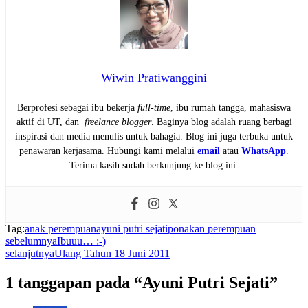
Wiwin Pratiwanggini
Berprofesi sebagai ibu bekerja
full-time
, ibu rumah tangga, mahasiswa
aktif di UT, dan
freelance blogger
. Baginya blog adalah ruang berbagi
inspirasi dan media menulis untuk bahagia. Blog ini juga terbuka untuk
penawaran kerjasama. Hubungi kami melalui
email
atau
WhatsApp
.
Terima kasih sudah berkunjung ke blog ini.
Tag:
anak perempuan
ayuni putri sejati
ponakan perempuan
sebelumnya
Ibuuu… :-)
selanjutnya
Ulang Tahun 18 Juni 2011
1 tanggapan pada “Ayuni Putri Sejati”