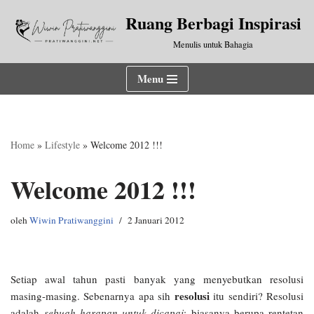
Ruang Berbagi Inspirasi
Lompat
Menulis untuk Bahagia
ke
konten
Menu
Home
»
Lifestyle
»
Welcome 2012 !!!
Welcome 2012 !!!
oleh
Wiwin Pratiwanggini
2 Januari 2012
Setiap awal tahun pasti banyak yang menyebutkan resolusi
resolusi
masing-masing. Sebenarnya apa sih
itu sendiri? Resolusi
adalah
sebuah harapan untuk dicapai
; biasanya berupa rentetan