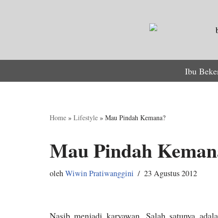
Lompat
ke
konten
Ibu Beke
Home
»
Lifestyle
»
Mau Pindah Kemana?
Mau Pindah Keman
oleh
Wiwin Pratiwanggini
23 Agustus 2012
Nasib menjadi karyawan. Salah satunya adala