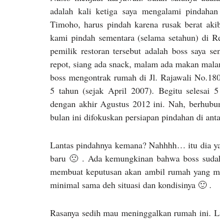
adalah kali ketiga saya mengalami pindahan
Timoho, harus pindah karena rusak berat ak
kami pindah sementara (selama setahun) di Re
pemilik restoran tersebut adalah boss saya se
repot, siang ada snack, malam ada makan mala
boss mengontrak rumah di Jl. Rajawali No.1
5 tahun (sejak April 2007). Begitu selesai 5
dengan akhir Agustus 2012 ini. Nah, berhubu
bulan ini difokuskan persiapan pindahan di ant
Lantas pindahnya kemana? Nahhhh… itu dia yan
baru 🙁 . Ada kemungkinan bahwa boss sudah 
membuat keputusan akan ambil rumah yang ma
minimal sama deh situasi dan kondisinya 🙂 .
Rasanya sedih mau meninggalkan rumah ini. L