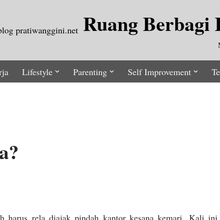
Ruang Berbagi I
rja
Lifestyle
Parenting
Self Improvement
Te
a?
h harus rela diajak pindah kantor kesana kemari. Kali ini