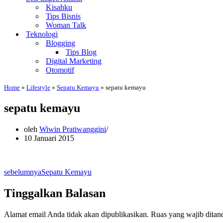
Kisahku
Tips Bisnis
Woman Talk
Teknologi
Blogging
Tips Blog
Digital Marketing
Otomotif
Home
»
Lifestyle
»
Sepatu Kemayu
»
sepatu kemayu
sepatu kemayu
oleh
Wiwin Pratiwanggini
10 Januari 2015
sebelumnya
Sepatu Kemayu
Tinggalkan Balasan
Alamat email Anda tidak akan dipublikasikan.
Ruas yang wajib ditan