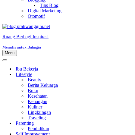
Tips Blog
Digital Marketing
Otomotif
Ruang Berbagi Inspirasi
Menulis untuk Bahagia
Menu
Menu
Navigasi
Menu
Navigasi
Ibu Bekerja
Lifestyle
Beauty
Berita Keluarga
Buku
Kesehatan
Keuangan
Kuliner
Lingkungan
Traveling
Parenting
Pendidikan
Self Improvement