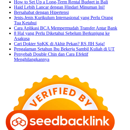
How to Set Up a Long-Term Rental Budget in Bali
Haid Lebih Lancar dengan Hindari Minuman Ini!
Bersahabat dengan Hipertensi
Jenis-Jenis Kurikulum Internasional yang Perlu Orang
Tua Ketahui
Cara Aplikasi BCA Mempermudah Transfer Antar Bank
8 Hal yang Perlu Diketahui Sebelum Berkunjung ke
Asakusa
Cari Dokter SpKK di Akhir Pekan? RS JIH Saja!
Pengalaman Setahun Ibu Bekerja Sambil Kuliah di UT
Penyebab Double Chin dan Cara Efektif
Menghilangkannya