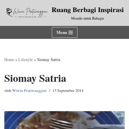
Ruang Berbagi Inspirasi
Lompat
Menulis untuk Bahagia
ke
konten
Menu
Home
»
Lifestyle
»
Siomay Satria
Siomay Satria
oleh
Wiwin Pratiwanggini
13 September 2014