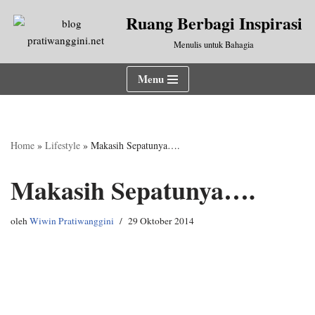
Ruang Berbagi Inspirasi
Lompat
Menulis untuk Bahagia
ke
konten
Menu
Home
»
Lifestyle
»
Makasih Sepatunya….
Makasih Sepatunya….
oleh
Wiwin Pratiwanggini
29 Oktober 2014